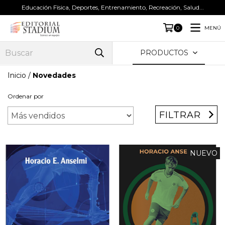
Educación Física, Deportes, Entrenamiento, Recreación, Salud...
MENÚ
0
PRODUCTOS
Inicio
/
Novedades
Ordenar por
FILTRAR
NUEVO